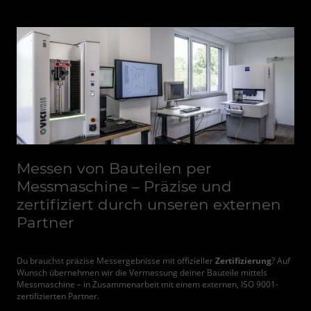
Messen von Bauteilen per
Messmaschine – Präzise und
zertifiziert durch unseren externen
Partner
Du brauchst präzise Messergebnisse mit offizieller
Zertifizierung
? Auf
Wunsch übernehmen wir die Vermessung deiner Bauteile mittels
Messmaschine – in Zusammenarbeit mit einem externen, ISO 9001-
zertifizierten Partner.