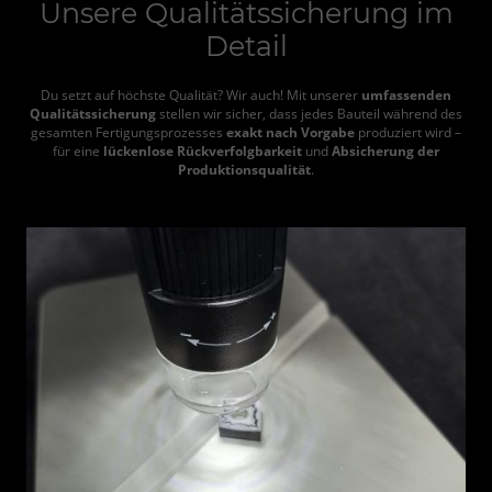
Unsere Qualitätssicherung im
Detail
Du setzt auf höchste Qualität? Wir auch! Mit unserer
umfassenden
Qualitätssicherung
stellen wir sicher, dass jedes Bauteil während des
gesamten Fertigungsprozesses
exakt nach Vorgabe
produziert wird –
für eine
lückenlose Rückverfolgbarkeit
und
Absicherung der
Produktionsqualität
.