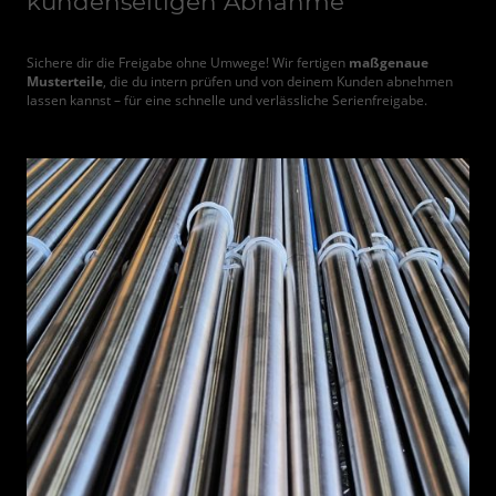
kundenseitigen Abnahme
Sichere dir die Freigabe ohne Umwege! Wir fertigen
maßgenaue
Musterteile
, die du intern prüfen und von deinem Kunden abnehmen
lassen kannst – für eine schnelle und verlässliche Serienfreigabe.