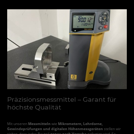
Präzisionsmessmittel – Garant für
höchste Qualität
Mit unseren
Messmitteln
wie
Mikrometern, Lehrdorne,
Gewindeprüfungen und digitalen Höhenmessgeräten
stellen wir
sicher, dass jedes Bauteil
genau nach Vorgabe
gefertigt wird. So