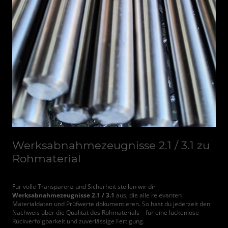
Werksabnahmezeugnisse 2.1 / 3.1 zu
Rohmaterial
Für volle Transparenz und Sicherheit stellen wir dir
Werksabnahmezeugnisse 2.1 / 3.1
aus, die alle relevanten
Materialdaten und Prüfwerte dokumentieren. So hast du jederzeit den
Nachweis über die Qualität des Rohmaterials – für eine lückenlose
Rückverfolgbarkeit und zuverlässige Fertigung.