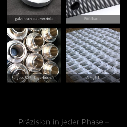
galvanisch blau verzinkt
Riffelbacke
Rotguss RG7 - Lagerbuchsen
AlMgSi1
Präzision in jeder Phase –